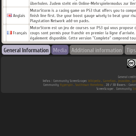
überholen. Zudem steht ein Online-Mehrspielermodus zur Ver
MotorStorm is a racing game on PS3 that offers you to compete
Anglais
finish line first. Use your boost gauge wisely to beat your riv
Playstation Network add-on packs.
MotorStorm est un jeu de courses sur PS3 qui vous propose de 
Français
coups sont permis pour franchir en premier la ligne d'arrivée.
également disponible. Cette version "Complete" comprend tous
General Information
Media
Additional information
Tips
General credit
Infos :
Community ScreenScraper.
Wikipedia
.
Gamefaqs
.
jeuxvideo
.
ga
Community
Hyperspin
.
Southtown-Homebrew
.
2D / 3D Boxes :
Commu
ScreenScraper . Community
Em