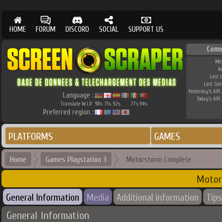
HOME
FORUM
DISCORD
SOCIAL
SUPPORT US
Com
Me
A
Last 
Last Co
Yesterday's API 
Language :
Today's API 
Translate W.I.P.
98
71
92
77
94
%
%
%
%
%
Preferred region :
PLATFORMS
GAMES
Home
Games Playstation 3
Motorstorm Complete
Motor
General Information
Media
Additional information
Tips
General Information