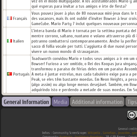
vez en el modo multijugador. A los acostumbrados Mario y am
qué esperas para invitar a tus amigos e irte de fiesta?
Vous pouvez jouer à plus de 80 nouveaux mini-jeux dans le to
Français
des vacances, mais ils ont oublié d'inviter Bowser à leur cr
GameCube. Mario Party 7 inclut quelques nouveaux personnag
L'intera banda di Mario è tornata per la settima puntata del f
mentre corrono, saltano, nuotano e volano attraverso più di 
Italien
potranno combattersi contemporaneamente. Anche la periferica
sacco di follia vocale per tutti. L'aggiunta di due nuovi pers
vivere un nuovo mondo di stravaganze.
Toadsworth convidou Mario e todos seus amigos a ir em um 
Bowser! Furioso a ser omitido, o Rei dos Koopas jura vingan
transformou o paraíso de férias deles em um paraíso Assomb
Portugais
A meta é juntar estrelas, mas cada tabuleiro exige para a 
Peak, se eles têm bastante moedas. Em Neon Heights, a pes
(algo assim) ou algo longe menos desejável. Também, em Bow
adquirindo isto e perdendo a metade de suas moedas. Em Sol
General Information
Media
Additional information
Tips
General credit
Infos :
Community ScreenScraper.
Wikipedia
.
Gamefaqs
.
jeuxvideo
.
gam
Community
Hyperspin
.
Southtown-Homebrew
.
2D / 3D Boxes :
Commun