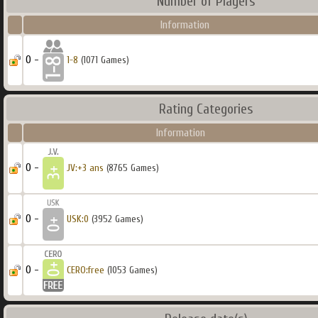
Number of Players
Information
0 -
1-8
(1071 Games)
Rating Categories
Information
0 -
JV:+3 ans
(8765 Games)
0 -
USK:0
(3952 Games)
0 -
CERO:free
(1053 Games)