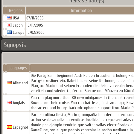
Release date(s)
Regions
Information
USA
07/11/2005
Japon
10/11/2005
Europe
10/02/2006
Synopsis
Languages
Die Party kann beginnen! Auch Helden brauchen Erholung - das
Party-Luxusliner ein. Dabei hat er seine Rechnung leider ohn
Allemand
Plan, um Mario und seinen Freunden die Reise zu verderben. Au
vereiteln und wieder tapfer um Sterne und Münzen zu kämpf
You can play more than 80 new minigames in the most recent
Anglais
Bowser on their cruise. You can battle against an angry Bow
characters and brings back microphone support from Mario P
Para su última fiesta, Mario y compañía han decidido embarc
acción se desarrolla en exóticas localidades, representadas 
donde por ejemplo tendrás que saltar vallas electrificadas o
Espagnol
GameCube, con el que podrás controlar la acción mediante la