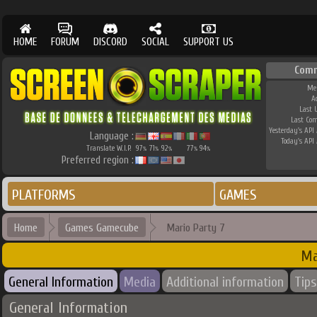
HOME
FORUM
DISCORD
SOCIAL
SUPPORT US
Comm
Me
A
Last 
Last Co
Yesterday's API 
Language :
Today's API 
Translate W.I.P.
97
71
92
77
94
%
%
%
%
%
Preferred region :
PLATFORMS
GAMES
Home
Games Gamecube
Mario Party 7
Ma
General Information
Media
Additional information
Tips
General Information