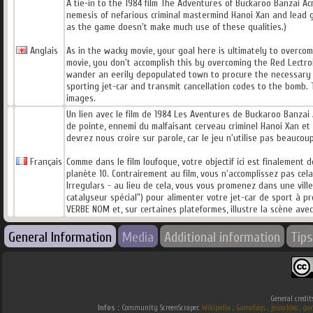
A tie-in to the 1984 film The Adventures of Buckaroo Banzai Acr
nemesis of nefarious criminal mastermind Hanoi Xan and lead gu
as the game doesn't make much use of these qualities.)
Anglais
As in the wacky movie, your goal here is ultimately to overcom
movie, you don't accomplish this by overcoming the Red Lectro
wander an eerily depopulated town to procure the necessary co
sporting jet-car and transmit cancellation codes to the bomb.
images.
Un lien avec le film de 1984 Les Aventures de Buckaroo Banzai 
de pointe, ennemi du malfaisant cerveau criminel Hanoi Xan et
devrez nous croire sur parole, car le jeu n'utilise pas beaucoup
Français
Comme dans le film loufoque, votre objectif ici est finalement
planète 10. Contrairement au film, vous n'accomplissez pas cel
Irregulars - au lieu de cela, vous vous promenez dans une vil
catalyseur spécial") pour alimenter votre jet-car de sport à p
VERBE NOM et, sur certaines plateformes, illustre la scène ave
General Information
Media
Additional information
Tips
General credit
Infos :
Community ScreenScraper.
Wikipedia
.
Gamefaqs
.
jeuxvideo
.
ga