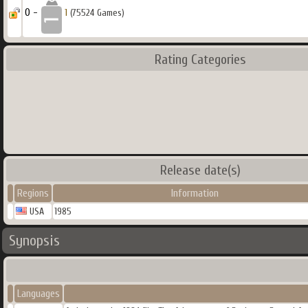
0 -
1
(75524 Games)
Rating Categories
Release date(s)
Regions
Information
USA
1985
Synopsis
Languages