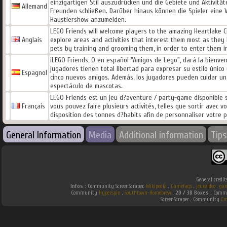
einzigartigen Stil auszudrücken und die Gebiete und Aktivitä
Allemand
Freunden schließen. Darüber hinaus können die Spieler eine Vi
Haustiershow anzumelden.
LEGO Friends will welcome players to the amazing Heartlake 
Anglais
explore areas and activities that interest them most as they bu
pets by training and grooming them, in order to enter them i
¡LEGO Friends, O en español "Amigos de Lego", dará la bienveni
jugadores tienen total libertad para expresar su estilo únic
Espagnol
cinco nuevos amigos. Además, los jugadores pueden cuidar un
espectáculo de mascotas.
LEGO Friends est un jeu d?aventure / party-game disponible su
Français
vous pouvez faire plusieurs activités, telles que sortir avec 
disposition des tonnes d?habits afin de personnaliser votre
General Information
Media
Additional information
Tips
General credit
Infos :
Community ScreenScraper.
Wikipedia
.
Gamefaqs
.
jeuxvideo
.
gam
Community
Hyperspin
.
Southtown-Homebrew
.
2D / 3D Boxes :
Commu
ScreenScraper . Community
Em