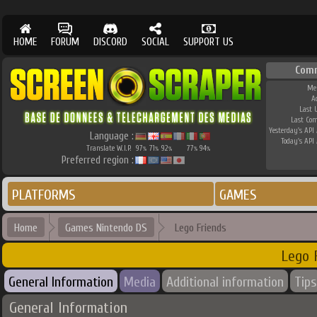
HOME
FORUM
DISCORD
SOCIAL
SUPPORT US
Com
Me
A
Last 
Last Co
Yesterday's API 
Language :
Today's API 
Translate W.I.P.
97
71
92
77
94
%
%
%
%
%
Preferred region :
PLATFORMS
GAMES
Home
Games Nintendo DS
Lego Friends
Lego 
General Information
Media
Additional information
Tips
General Information