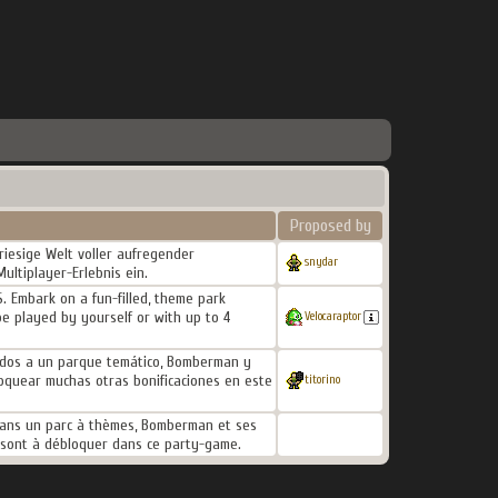
Proposed by
riesige Welt voller aufregender
snydar
ultiplayer-Erlebnis ein.
. Embark on a fun-filled, theme park
be played by yourself or with up to 4
Velocaraptor
tados a un parque temático, Bomberman y
loquear muchas otras bonificaciones en este
titorino
 dans un parc à thèmes, Bomberman et ses
s sont à débloquer dans ce party-game.