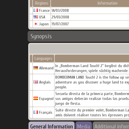
Regions
Information
France
14/03/2008
USA
29/01/2008
Japon
19/07/2007
Synopsis
Languages
In „Bomberman Land Touch! 2“ begibst du dich
Allemand
Herausforderungen, spiele süchtig machende Mi
BOMBERMAN LAND Touch! 2 is the follow up seq
Anglais
adventure as you discover a huge land to exp
people.
Secuela directa de la primera parte, Bomber
Espagnol
sus amigos deberán realizar todas las prueb
juego de fiesta.
Suite directe du premier volet, Bomberman L
Français
amis doivent réaliser toutes les épreuves p
General Information
Media
Additional info