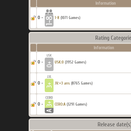
Information
0 -
1-8
(1071 Games)
Rating Categori
Information
0 -
USK:0
(3952 Games)
0 -
JV:+3 ans
(8765 Games)
0 -
CERO:A
(3291 Games)
Release date(s