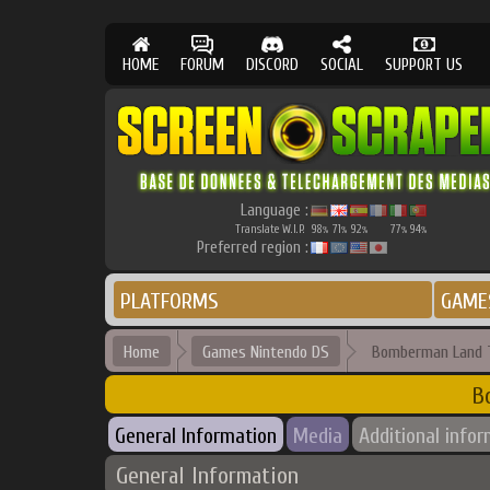
HOME
FORUM
DISCORD
SOCIAL
SUPPORT US
Language :
Translate W.I.P.
98
71
92
77
94
%
%
%
%
%
Preferred region :
PLATFORMS
GAME
Home
Games Nintendo DS
Bomberman Land T
B
General Information
Media
Additional info
General Information