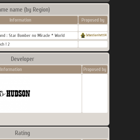
ame name (by Region)
Information
Proposed by
nd : Star Bomber no Miracle * World
Sebastianhettl4
ch ! 2
Developer
Information
Proposed by
Rating