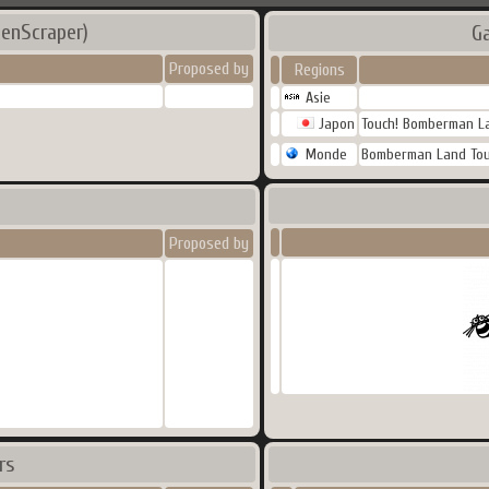
eenScraper)
G
Proposed by
Regions
Asie
Japon
Touch! Bomberman La
Monde
Bomberman Land Tou
Proposed by
rs