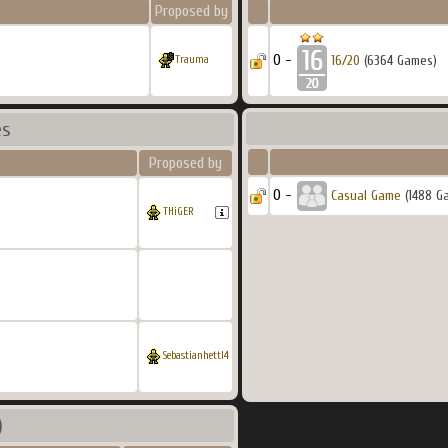
Proposed by
0 -
16/20
(6364 Games)
Trauma
es
Proposed by
0 -
Casual Game
(1488 G
THiGER
Sebastianhettl4
)