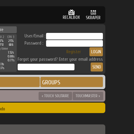
RECALBOX
SKRAPER
re
User/Email :
PU 2
CPU 3
32%
25%
Password :
751
686
g time
Register
1.52s
0.88s
Forgot your password? Enter your email address
0.77s
.13s
.17s
GROUPS
< TOUCH SOLITAIRE
TOUCHMASTER >
ndo