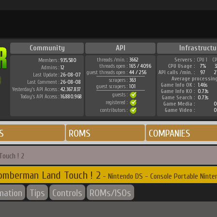
Community
API
Infrastructu
threads /min. :
3662
Servers :
CPU 1
C
Members :
935.580
threads open :
165 / 4096
CPU Usage :
7%
Admins :
12
guest threads open :
44 / 256
API calls /min. :
97
2
Last Update :
26-08-07
Average processin
scrapers :
363
Last Comment :
26-08-08
Game Info OK :
1.46s
guest scrapers :
101
Yesterday's API Access :
42.367.837
Game Info KO :
0.73s
guests :
Today's API Access :
16.880.968
Game Search :
0.73s
registered :
Game Media :
0
contributors :
Game Video :
0
S
ROMS
COMPANIES
ouch ! 2
omberman Land Touch ! 2
- Nintendo DS - Console Portable Ninte
rmation
Tips
Controls
ROMs/ISOs