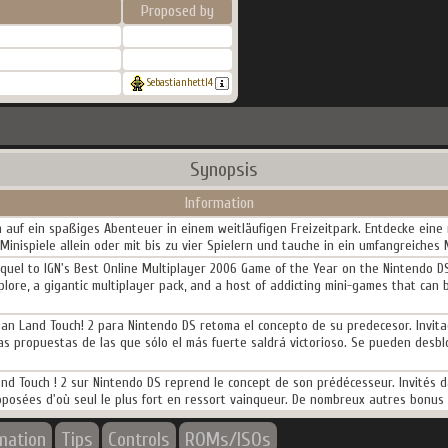
Proposed by
Sebastianhettl4
Synopsis
Information
 auf ein spaßiges Abenteuer in einem weitläufigen Freizeitpark. Entdecke eine 
nispiele allein oder mit bis zu vier Spielern und tauche in ein umfangreiches M
uel to IGN's Best Online Multiplayer 2006 Game of the Year on the Nintendo DS
lore, a gigantic multiplayer pack, and a host of addicting mini-games that can 
man Land Touch! 2 para Nintendo DS retoma el concepto de su predecesor. Invi
as propuestas de las que sólo el más fuerte saldrá victorioso. Se pueden desb
and Touch ! 2 sur Nintendo DS reprend le concept de son prédécesseur. Invités
roposées d'où seul le plus fort en ressort vainqueur. De nombreux autres bonu
rmation
Tips
Controls
ROMs/ISOs