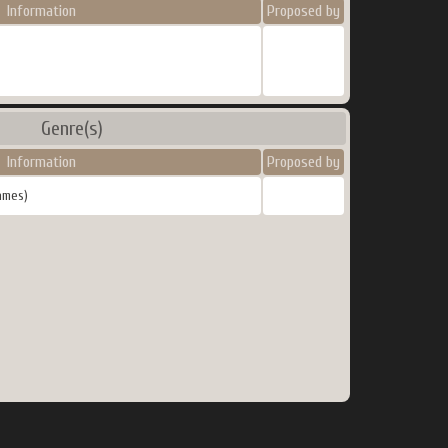
Information
Proposed by
Genre(s)
Information
Proposed by
ames)