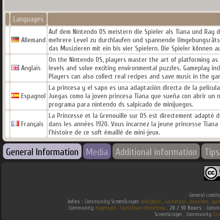
Languages
Auf dem Nintendo DS meistern die Spieler als Tiana und Ray d
Allemand
mehrere Level zu durchlaufen und spannende Umgebungsrätse
das Musizieren mit ein bis vier Spielern. Die Spieler können
On the Nintendo DS, players master the art of platforming as
Anglais
levels and solve exciting environmental puzzles. Gameplay inc
Players can also collect real recipes and save music in the ga
La princesa y el sapo es una adaptación directa de la pelícu
Espagnol
Juegas como la joven princesa Tiana que sueña con abrir un n
programa para nintendo ds salpicado de minijuegos.
La Princesse et la Grenouille sur DS est directement adapté d
Français
dans les années 1920. Vous incarnez la jeune princesse Tiana
l'histoire de ce soft émaillé de mini-jeux.
General Information
Media
Additional information
Tips
General credit
Infos :
Community ScreenScraper.
Wikipedia
.
Gamefaqs
.
jeuxvideo
.
gam
Community
Hyperspin
.
Southtown-Homebrew
.
2D / 3D Boxes :
Commun
ScreenScraper . Community
Em