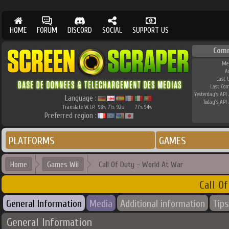
HOME
FORUM
DISCORD
SOCIAL
SUPPORT US
Com
Me
A
Last 
Last Co
Yesterday's API 
Language :
Today's API 
Translate W.I.P.
98
71
92
77
94
%
%
%
%
%
Preferred region :
PLATFORMS
GAMES
Home
Games Wii
Call Of Duty - World At War
Call O
General Information
Media
Additional information
Tips
General Information