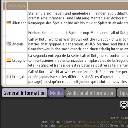
Languages
Stellen Sie sich neuen und gnadenlosen Feinden aud Schlachtf
dramatische Infanterie- und Fahrzeug-Mehrspieler-Action mit
Allemand
Kampagne des Spiels online mit bis zu vier Spielern absolvier
Erleben Sie den neuen 4-Spieler-Coop-Modus und Call of Duty
Call of Duty: World at War throws out the rulebook of war t
Anglais
battles that gripped a generation. As U.S. Marines and Russi
flamethrower in the most chaotic and cinematically intense ex
La segunda entrega de la serie Call of Duty no se conforma c
Espagnol
confrontaciones más encarnizadas e implacables de la Segunda
letal Pacífico, el frenesí de estas batallas postreras te man
Call of Duty : World at War est un jeu de tir à la première pe
Français
armée japonaise sur les différents théâtres d'opérations du 
partagé) ainsi qu'un mode multijoueur qui inclut de nouvelle
General Information
Media
Additional information
Tips
General credi
Infos :
Community ScreenScraper.
Wikipedia
.
Gamefaqs
.
jeuxvideo
.
ga
Community
Hyperspin
.
Southtown-Homebrew
.
2D / 3D Boxes :
Commu