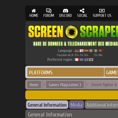
HOME
FORUM
DISCORD
SOCIAL
SUPPORT US
Language :
Translate W.I.P.
97
71
92
77
94
%
%
%
%
%
Preferred region :
PLATFORMS
GAME
Home
Games Playstation 3
Street Fighter 4
General Information
Media
Additional info
General Information