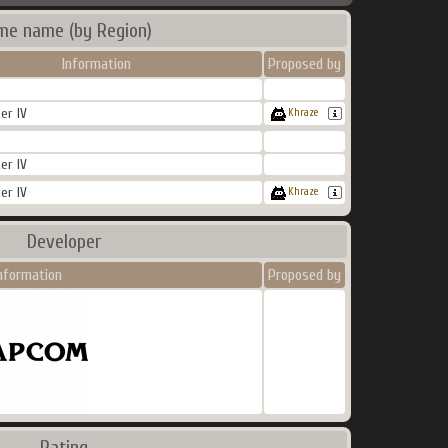
me name (by Region)
Information
Proposed by
er IV
Khraze
er IV
er IV
Khraze
Developer
nformation
Proposed by
Rating