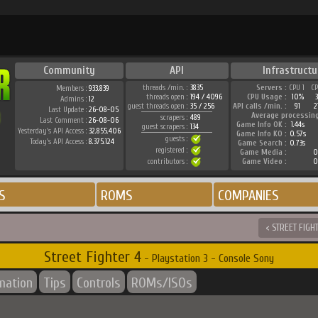
Community
API
Infrastructu
threads /min. :
3835
Servers :
CPU 1
C
Members :
933.839
threads open :
194 / 4096
CPU Usage :
10%
Admins :
12
guest threads open :
35 / 256
API calls /min. :
91
2
Last Update :
26-08-05
Average processin
scrapers :
489
Last Comment :
26-08-06
Game Info OK :
1.44s
guest scrapers :
134
Yesterday's API Access :
32.855.406
Game Info KO :
0.57s
guests :
Today's API Access :
8.375.124
Game Search :
0.73s
registered :
Game Media :
0
contributors :
Game Video :
0
S
ROMS
COMPANIES
< STREET FIGHT
Street Fighter 4
- Playstation 3 - Console Sony
rmation
Tips
Controls
ROMs/ISOs