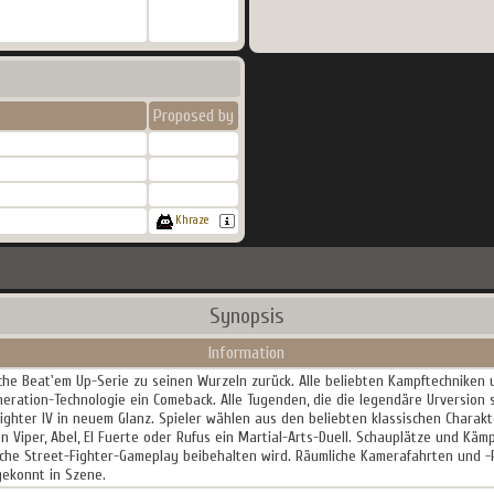
Proposed by
Khraze
Synopsis
Information
eiche Beat'em Up-Serie zu seinen Wurzeln zurück. Alle beliebten Kampftechnike
eneration-Technologie ein Comeback. Alle Tugenden, die die legendäre Urversion
ighter IV in neuem Glanz. Spieler wählen aus den beliebten klassischen Charakt
 Viper, Abel, El Fuerte oder Rufus ein Martial-Arts-Duell. Schauplätze und Kämp
che Street-Fighter-Gameplay beibehalten wird. Räumliche Kamerafahrten und -
gekonnt in Szene.