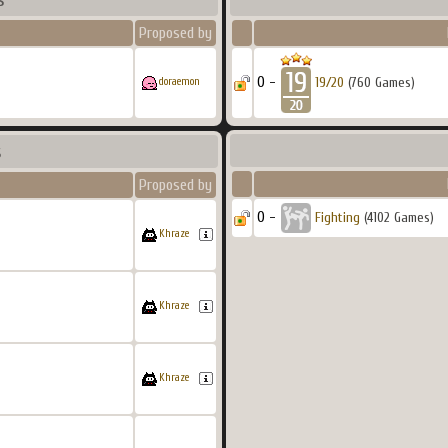
Proposed by
0 -
19/20
(760 Games)
doraemon
s
Proposed by
0 -
Fighting
(4102 Games)
Khraze
Khraze
Khraze