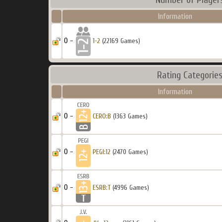
Information
0 -
1-2
(22169 Games)
Rating Categorie
Information
0 -
CERO:B
(1363 Games)
0 -
PEGI:12
(2470 Games)
0 -
ESRB:T
(4996 Games)