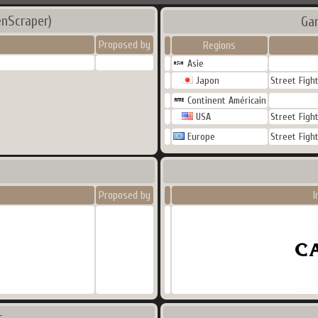
nScraper)
Ga
Proposed by
Regions
Asie
Japon
Street Fight
Continent Américain
USA
Street Fight
Europe
Street Fight
Proposed by
I
s