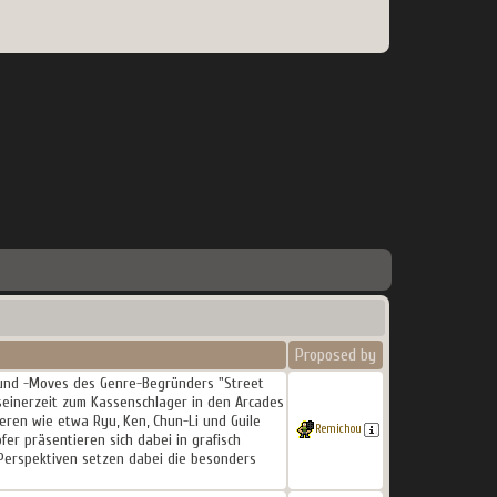
Proposed by
n und -Moves des Genre-Begründers "Street
 seinerzeit zum Kassenschlager in den Arcades
eren wie etwa Ryu, Ken, Chun-Li und Guile
Remichou
fer präsentieren sich dabei in grafisch
Perspektiven setzen dabei die besonders