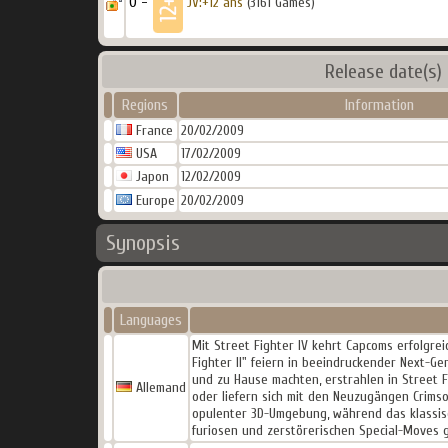
0 -
JV:+12 ans
(3161 Games)
Release date(s)
Regions
Information
France
20/02/2009
USA
17/02/2009
Japon
12/02/2009
Europe
20/02/2009
Synopsis
Languages
Mit Street Fighter IV kehrt Capcoms erfolgr
Fighter II" feiern in beeindruckender Next-G
und zu Hause machten, erstrahlen in Street F
Allemand
oder liefern sich mit den Neuzugängen Crimson
opulenter 3D-Umgebung, während das klassis
furiosen und zerstörerischen Special-Moves 