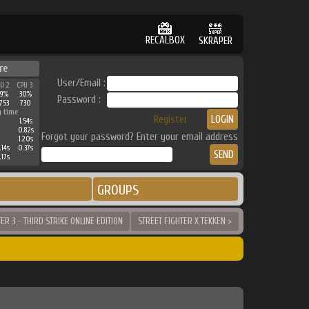
RECALBOX
SKRAPER
re
User/Email :
PU 2
CPU 3
39%
30%
Password :
753
730
g time
Register
1.54s
0.82s
Forgot your password? Enter your email address
1.20s
.14s
0.37s
.17s
GROUPS
ER 3 - THIRD STRIKE ONLINE EDITION
STREET FIGHTER X TEKKEN >