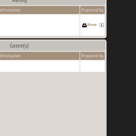
Information
Proposed by
Khraze
Genre(s)
Information
Proposed by