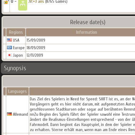
0 -
JV:+3 ans
(8765 Games)
Release date(s)
Regions
Information
USA
15/09/2009
Europe
18/09/2009
Japon
12/11/2009
Synopsis
Languages
Das Ziel des Spielers in Need for Speed: SHIFT ist es, an de
Vorgängern geht es hier nicht darum, mit aufgemotzten Autos
geschlossenen Stadtkursen oder sogar auf berühmten Rennstr
Allemand
nnZu Beginn des Spiels fährt der Spieler sowohl eine Testrun
ändert die Realismus-Einstellungen entsprechend - von der üb
Fahrmodell. Dann beginnt das Hauptspiel, in dem der Spieler 
zu erhalten. Sterne erhält man, wenn man am Ende eines Renn