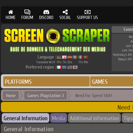
HOME
FORUM
DISCORD
SOCIAL
SUPPORT US
Com
Me
A
Last 
Last Co
Yesterday's API 
Language :
Today's API 
Translate W.I.P.
97
71
92
77
94
%
%
%
%
%
Preferred region :
PLATFORMS
GAMES
Home
Games Playstation 3
Need For Speed Shift
Need 
General Information
Media
Additional information
Tips
General Information