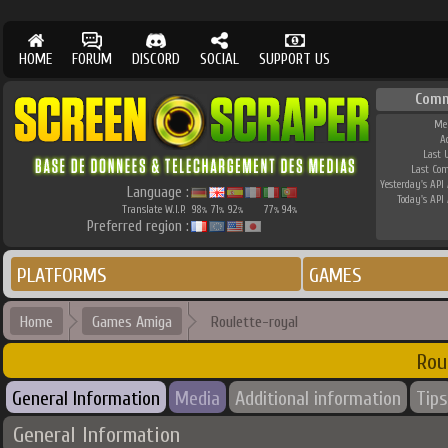
HOME
FORUM
DISCORD
SOCIAL
SUPPORT US
Comm
Me
A
Last 
Last Co
Yesterday's API 
Language :
Today's API 
Translate W.I.P.
98
71
92
77
94
%
%
%
%
%
Preferred region :
PLATFORMS
GAMES
Home
Games Amiga
Roulette-royal
Rou
General Information
Media
Additional information
Tips
General Information