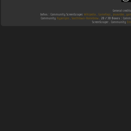
General credit
Infos :
Community ScreenScraper.
Wikipedia
.
Gamefaqs
.
jeuxvideo
.
gam
Community
Hyperspin
.
Southtown-Homebrew
.
2D / 3D Boxes :
Commun
ScreenScraper . Community
Em