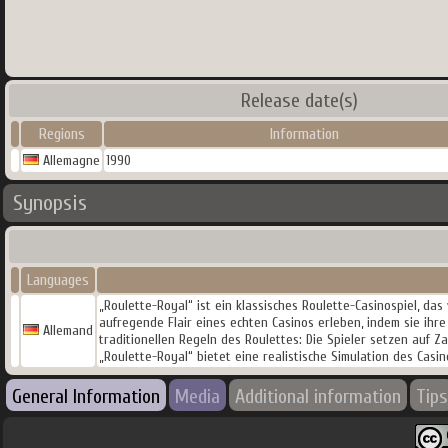
Release date(s)
Regions
Information
Allemagne
1990
Synopsis
Languages
„Roulette-Royal“ ist ein klassisches Roulette-Casinospiel, d
aufregende Flair eines echten Casinos erleben, indem sie ihre
Allemand
traditionellen Regeln des Roulettes: Die Spieler setzen auf
„Roulette-Royal“ bietet eine realistische Simulation des Casi
General Information
Media
Additional information
Tips