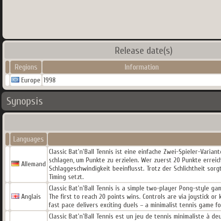
Release date(s)
Regions
Information
Europe
1998
Synopsis
Languages
Classic Bat'n'Ball Tennis ist eine einfache Zwei-Spieler-Varia
schlagen, um Punkte zu erzielen. Wer zuerst 20 Punkte erreich
Allemand
Schlaggeschwindigkeit beeinflusst. Trotz der Schlichtheit sor
Timing setzt.
Classic Bat'n'Ball Tennis is a simple two-player Pong-style ga
Anglais
The first to reach 20 points wins. Controls are via joystick or
fast pace delivers exciting duels – a minimalist tennis game f
Classic Bat'n'Ball Tennis est un jeu de tennis minimaliste à 