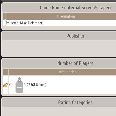
Game Name (internal ScreenScraper)
Information
Roulette (Mike Fleischner)
Publisher
Number of Players
Information
0 -
1
(75361 Games)
Rating Categories