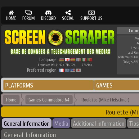
HOME
FORUM
DISCORD
SOCIAL
SUPPORT US
Comm
Me
A
Last 
Last Co
Yesterday's API 
Language :
Today's API 
Translate W.I.P.
97
71
92
77
94
%
%
%
%
%
Preferred region :
PLATFORMS
GAMES
Home
Games Commodore 64
Roulette (Mike Fleischner)
Roulette (Mi
General Information
Media
Additional information
Tips
General Information