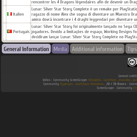
rencontrer les 4 Dragons légendaires afin de devenir un Drag
Lunar: Silver Star Story Complete è un remake per PlayStation
Italien
ragazzo di nome Alex che sogna di diventare un Maestro Drago
amico dovrà incontrare i 4 draghi leggendari per diventare un
Lunar: Silver Star Story foi originalmente lançado no Sega C
Portugais
jogadores. Devido a limitações de espaço, Working Designs fo
decidiram lançar Lunar: Silver Star Story Complete no PlayS
General Information
Media
Additional information
Tips
General credit
Infos :
Community ScreenScraper.
Wikipedia
.
Gamefaqs
.
jeuxvideo
.
ga
Community
Hyperspin
.
Southtown-Homebrew
.
2D / 3D Boxes :
Commu
ScreenScraper . Community
Em