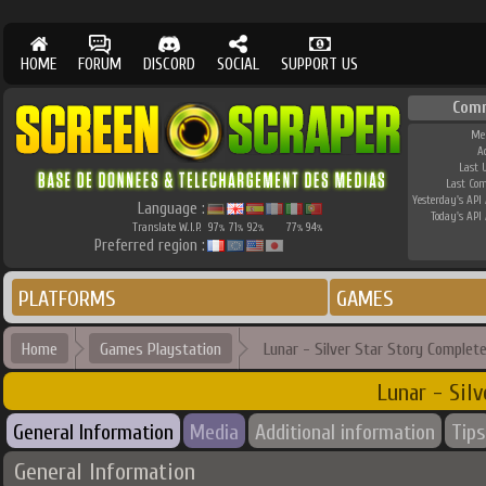
HOME
FORUM
DISCORD
SOCIAL
SUPPORT US
Com
Me
A
Last 
Last Co
Yesterday's API 
Language :
Today's API 
Translate W.I.P.
97
71
92
77
94
%
%
%
%
%
Preferred region :
PLATFORMS
GAMES
Home
Games Playstation
Lunar - Silver Star Story Complet
Lunar - Sil
General Information
Media
Additional information
Tips
General Information