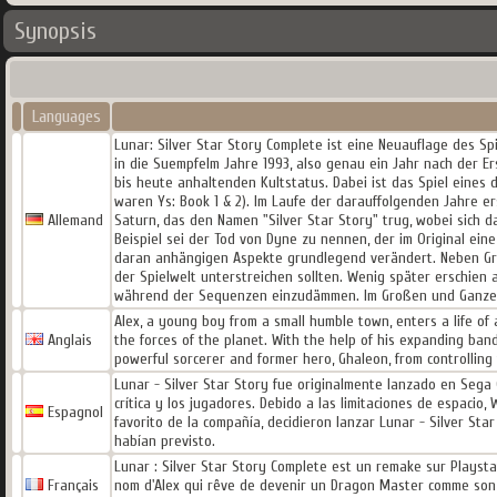
Synopsis
Languages
Lunar: Silver Star Story Complete ist eine Neuauflage des Sp
in die SuempfeIm Jahre 1993, also genau ein Jahr nach der E
bis heute anhaltenden Kultstatus. Dabei ist das Spiel eines 
waren Ys: Book 1 & 2). Im Laufe der darauffolgenden Jahre e
Allemand
Saturn, das den Namen "Silver Star Story" trug, wobei sich 
Beispiel sei der Tod von Dyne zu nennen, der im Original ei
daran anhängigen Aspekte grundlegend verändert. Neben Graf
der Spielwelt unterstreichen sollten. Wenig später erschien
während der Sequenzen einzudämmen. Im Großen und Ganzen 
Alex, a young boy from a small humble town, enters a life of
Anglais
the forces of the planet. With the help of his expanding band
powerful sorcerer and former hero, Ghaleon, from controlling
Lunar - Silver Star Story fue originalmente lanzado en Sega
crítica y los jugadores. Debido a las limitaciones de espacio
Espagnol
favorito de la compañía, decidieron lanzar Lunar - Silver Sta
habían previsto.
Lunar : Silver Star Story Complete est un remake sur Playstat
Français
nom d'Alex qui rêve de devenir un Dragon Master comme son id