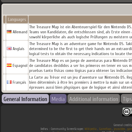
Languages
The Treasure Map ist ein Abenteuerspiel für den Nintendo DS
Allemand
Teams von Kandidaten, die entschlossen sind, als Erste einen
sowohl körperliche als auch logische Prüfungen zu meistern 
The Treasure Map is an adventure game for Nintendo DS. Tak
Anglais
determined to be the first to get their hands on an extraor
logical tests to obtain the necessary indications to locate th
The Treasure Map es un juego de aventuras para Nintendo DS
Espagnol
de candidatos decididos a ser los primeros en tener en sus m
pruebas tanto físicas como lógicas para obtener las indicacion
La Carte au Trésor est un jeu d'aventure sur Nintendo DS. Re
Français
bien déterminés à être les premiers à mettre la main sur un e
épreuves aussi bien physiques que de logique et ainsi obtenir 
General Information
Media
Additional information
Tips
General credit
Infos :
Community ScreenScraper.
Wikipedia
.
Gamefaqs
.
jeuxvideo
.
gam